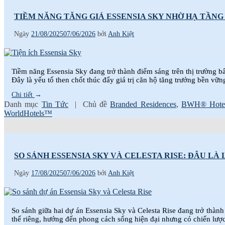
TIỀM NĂNG TĂNG GIÁ ESSENSIA SKY NHỜ HẠ TẦNG
Ngày
21/08/2025
07/06/2026
bởi
Anh Kiệt
Tiềm năng Essensia Sky đang trở thành điểm sáng trên thị trường 
Đây là yếu tố then chốt thúc đẩy giá trị căn hộ tăng trưởng bền vữn
Chi tiết
→
Danh mục
Tin Tức
|
Chủ đề
Branded Residences
,
BWH® Hote
WorldHotels™
SO SÁNH ESSENSIA SKY VÀ CELESTA RISE: ĐÂU L
Ngày
17/08/2025
07/06/2026
bởi
Anh Kiệt
So sánh giữa hai dự án Essensia Sky và Celesta Rise đang trở th
thế riêng, hướng đến phong cách sống hiện đại nhưng có chiến lượ