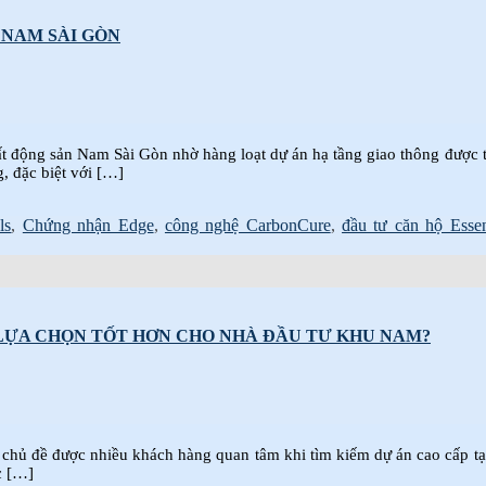
 NAM SÀI GÒN
bất động sản Nam Sài Gòn nhờ hàng loạt dự án hạ tầng giao thông được
g, đặc biệt với […]
ls
,
Chứng nhận Edge
,
công nghệ CarbonCure
,
đầu tư căn hộ Esse
À LỰA CHỌN TỐT HƠN CHO NHÀ ĐẦU TƯ KHU NAM?
ành chủ đề được nhiều khách hàng quan tâm khi tìm kiếm dự án cao cấp 
c […]