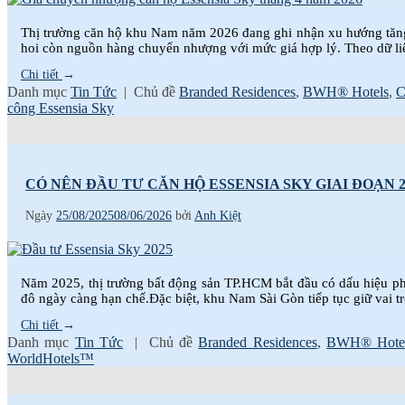
Thị trường căn hộ khu Nam năm 2026 đang ghi nhận xu hướng tăng g
hoi còn nguồn hàng chuyển nhượng với mức giá hợp lý. Theo dữ li
Chi tiết
→
Danh mục
Tin Tức
|
Chủ đề
Branded Residences
,
BWH® Hotels
,
C
công Essensia Sky
CÓ NÊN ĐẦU TƯ CĂN HỘ ESSENSIA SKY GIAI ĐOẠN 2
Ngày
25/08/2025
08/06/2026
bởi
Anh Kiệt
Năm 2025, thị trường bất động sản TP.HCM bắt đầu có dấu hiệu phục
đô ngày càng hạn chế.Đặc biệt, khu Nam Sài Gòn tiếp tục giữ vai t
Chi tiết
→
Danh mục
Tin Tức
|
Chủ đề
Branded Residences
,
BWH® Hote
WorldHotels™