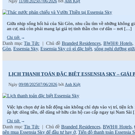
Ngày
11/08/2025
07/06/2026
bởi
Anh Kiệt
Giữa nhịp sống hối hả của Sài Gòn, nhu cầu tìm về những không g
an cư, mà còn phải mang lại giá trị tinh thần cho cư dân – nơi […]
Chi tiết
→
Danh mục
Tin Tức
|
Chủ đề
Branded Residences
,
BWH® Hotels
,
Gòn
,
Essensia Sky
,
Essensia Sky có gì đặc biệt
,
sống nghỉ dưỡng giữ
LỊCH THANH TOÁN ĐẶC BIỆT ESSENSIA SKY – GIẢI 
Ngày
09/08/2025
07/06/2026
bởi
Anh Kiệt
Việc lựa chọn dự án bất động sản không chỉ dựa vào vị trí, tiện íc
áp lực dòng tiền, dễ dàng sở hữu căn hộ cao cấp ngay tại Nam Sài 
Chi tiết
→
Danh mục
Tin Tức
|
Chủ đề
Branded Residences
,
BWH® Hotels
,
nên mua Essensia Sky để đầu tư hay ở
,
Tiến độ thanh toán Essensia 