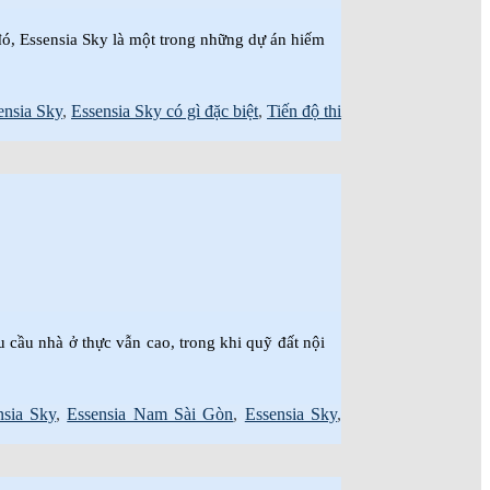
đó, Essensia Sky là một trong những dự án hiếm
ensia Sky
,
Essensia Sky có gì đặc biệt
,
Tiến độ thi
 cầu nhà ở thực vẫn cao, trong khi quỹ đất nội
nsia Sky
,
Essensia Nam Sài Gòn
,
Essensia Sky
,