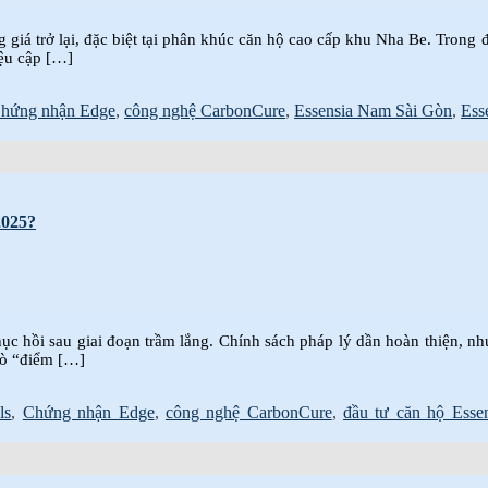
iá trở lại, đặc biệt tại phân khúc căn hộ cao cấp khu Nha Be. Trong 
ệu cập […]
hứng nhận Edge
,
công nghệ CarbonCure
,
Essensia Nam Sài Gòn
,
Ess
025?
 hồi sau giai đoạn trầm lắng. Chính sách pháp lý dần hoàn thiện, nhu
rò “điểm […]
ls
,
Chứng nhận Edge
,
công nghệ CarbonCure
,
đầu tư căn hộ Esse