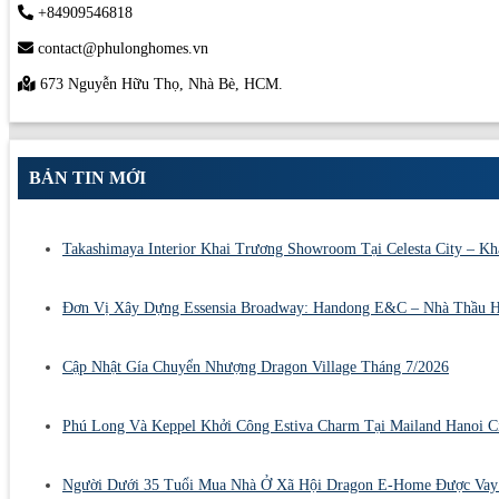
+84909546818
contact@phulonghomes.vn
673 Nguyễn Hữu Thọ, Nhà Bè, HCM.
BẢN TIN MỚI
Takashimaya Interior Khai Trương Showroom Tại Celesta City – 
Đơn Vị Xây Dựng Essensia Broadway: Handong E&C – Nhà Thầu 
Cập Nhật Gía Chuyển Nhượng Dragon Village Tháng 7/2026
Phú Long Và Keppel Khởi Công Estiva Charm Tại Mailand Hanoi C
Người Dưới 35 Tuổi Mua Nhà Ở Xã Hội Dragon E-Home Được Vay