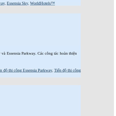
way
,
Essensia Sky
,
WorldHotels™
ky và Essensia Parkway. Các công tác hoàn thiện
ến độ thi công Essensia Parkway
,
Tiến độ thi công