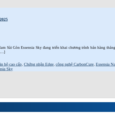
2025
Nam Sài Gòn Essensia Sky đang triển khai chương trình bán hàng tháng
 […]
ăn hộ cao cấp
,
Chứng nhận Edge
,
công nghệ CarbonCure
,
Essensia Na
ensia Sky