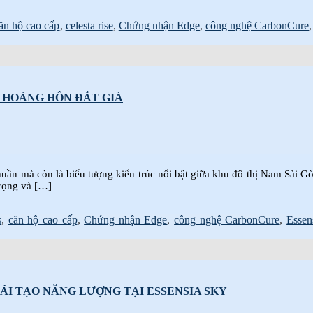
ăn hộ cao cấp
,
celesta rise
,
Chứng nhận Edge
,
công nghệ CarbonCure
M HOÀNG HÔN ĐẮT GIÁ
ần mà còn là biểu tượng kiến trúc nổi bật giữa khu đô thị Nam Sài Gòn.
trọng và […]
s
,
căn hộ cao cấp
,
Chứng nhận Edge
,
công nghệ CarbonCure
,
Essen
 TÁI TẠO NĂNG LƯỢNG TẠI ESSENSIA SKY