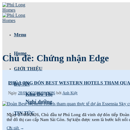
Skip
to
content
Menu
Home
Chủ đề:
Chứng nhận Edge
GIỚI THIỆU
PHÚ LONG ĐÓN BEST WESTERN HOTELS THAM QUAN
DỰ ÁN
Ngày
28/05/2026
08/06/2026
bởi
Anh Kiệt
Khu Đô Thị
Nghỉ dưỡng
TIN TỨC
Ngày 27/05/2026, Chủ đầu tư Phú Long đã vinh dự đón tiếp Đoàn B
thể đô thị cao cấp Nam Sài Gòn. Sự kiện được xem là bước kết nối 
Chi tiết
→