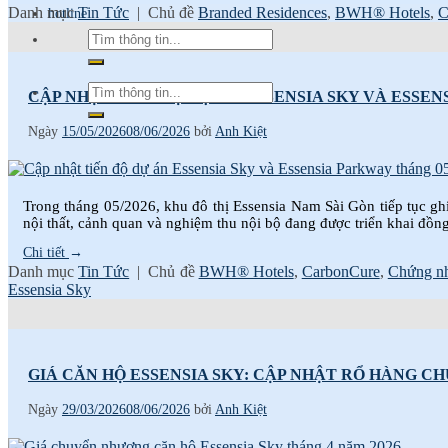
Danh mục
Tin Tức
|
Chủ đề
Branded Residences
,
BWH® Hotels
,
C
hotline
CẬP NHẬT TIẾN ĐỘ DỰ ÁN ESSENSIA SKY VÀ ESSEN
Ngày
15/05/2026
08/06/2026
bởi
Anh Kiệt
Trong tháng 05/2026, khu đô thị Essensia Nam Sài Gòn tiếp tục ghi 
nội thất, cảnh quan và nghiệm thu nội bộ đang được triển khai đồ
Chi tiết
→
Danh mục
Tin Tức
|
Chủ đề
BWH® Hotels
,
CarbonCure
,
Chứng n
Essensia Sky
GIÁ CĂN HỘ ESSENSIA SKY: CẬP NHẬT RỔ HÀNG C
Ngày
29/03/2026
08/06/2026
bởi
Anh Kiệt