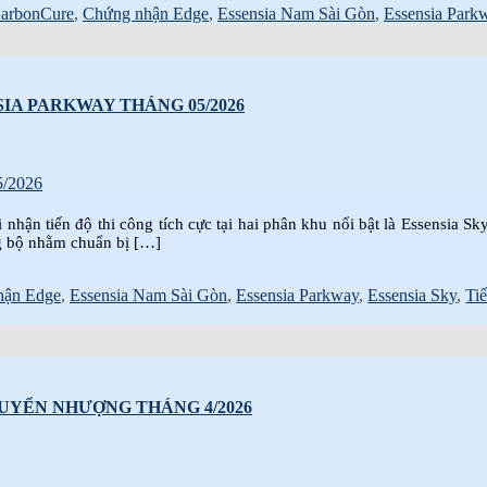
arbonCure
,
Chứng nhận Edge
,
Essensia Nam Sài Gòn
,
Essensia Park
SIA PARKWAY THÁNG 05/2026
nhận tiến độ thi công tích cực tại hai phân khu nổi bật là Essensia S
ng bộ nhằm chuẩn bị […]
hận Edge
,
Essensia Nam Sài Gòn
,
Essensia Parkway
,
Essensia Sky
,
Ti
HUYỂN NHƯỢNG THÁNG 4/2026