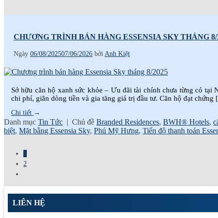
CHƯƠNG TRÌNH BÁN HÀNG ESSENSIA SKY THÁNG 8/
Ngày
06/08/2025
07/06/2026
bởi
Anh Kiệt
Sở hữu căn hộ xanh sức khỏe – Ưu đãi tài chính chưa từng có tại 
chi phí, giãn dòng tiền và gia tăng giá trị đầu tư. Căn hộ đạt chứng
Chi tiết
→
Danh mục
Tin Tức
|
Chủ đề
Branded Residences
,
BWH® Hotels
,
c
biệt
,
Mặt bằng Essensia Sky
,
Phú Mỹ Hưng
,
Tiến độ thanh toán Ess
1
2
LIÊN HỆ