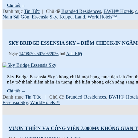
Chi tiết
→
Danh mục
Tin Tức
|
Chủ đề
Branded Residences
,
BWH® Hotels
,
c
Nam Sài Gòn
,
Essensia Sky
,
Keppel Land
,
WorldHotels™
SKY BRIDGE ESSENSIA SKY – ĐIỂM CHECK-IN NGẮ
Ngày
14/08/2025
07/06/2026
bởi
Anh Kiệt
Sky Bridge Essensia Sky không chỉ là một hạng mục tiện ích đơn thu
này trở thành điểm nhấn ấn tượng, thể hiện phong cách sống sang 
Chi tiết
→
Danh mục
Tin Tức
|
Chủ đề
Branded Residences
,
BWH® Hotel
Essensia Sky
,
WorldHotels™
VƯỜN THIỀN VÀ CÔNG VIÊN 7.000M²: KHÔNG GIAN