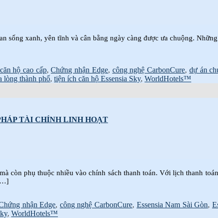
ian sống xanh, yên tĩnh và cân bằng ngày càng được ưa chuộng. Những 
căn hộ cao cấp
,
Chứng nhận Edge
,
công nghệ CarbonCure
,
dự án c
a lòng thành phố
,
tiện ích căn hộ Essensia Sky
,
WorldHotels™
PHÁP TÀI CHÍNH LINH HOẠT
h mà còn phụ thuộc nhiều vào chính sách thanh toán. Với lịch thanh toá
[…]
Chứng nhận Edge
,
công nghệ CarbonCure
,
Essensia Nam Sài Gòn
,
E
Sky
,
WorldHotels™