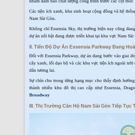
nhằm đảm bảo chất lượng công trình trước các cột mốc 
Các tiện ích xanh, khu sinh hoạt cộng đồng và hệ thố
Nam Sài Gòn.
Không chỉ Essensia Sky, thị trường hiện nay cũng đang
dự án nổi bật đang được triển khai tại khu vực Nam Sài
II. Tiến Độ Dự Án Essensia Parkway Đang Ho
Đối với Essensia Parkway, dự án đang bước vào giai đ
cây xanh, lối dạo bộ và các khu vực tiện ích ngoài t
dân tương lai.
Sự chỉn chu trong từng hạng mục cho thấy định hướng 
thành nhiều khu đô thị cao cấp như Essensia, Dra
Broadway
III. Thị Trường Căn Hộ Nam Sài Gòn Tiếp Tụ