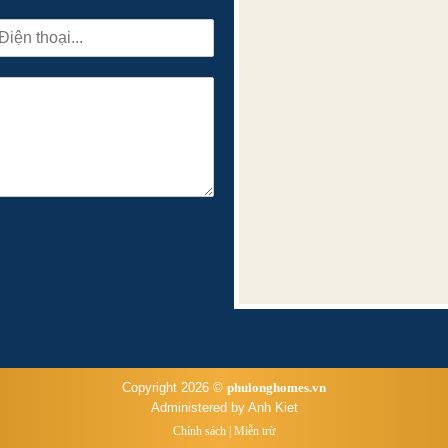
Copyright 2026 ©
phulonghomes.vn
Administered by Anh Kiet
Chính sách
|
Miễn trừ