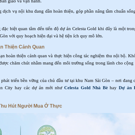
bàn giao và vận hành.
ng dịch vụ nội khu đang dần hoàn thiện, góp phần nâng tầm chuẩn sống
 đặc biệt quan tâm đến tiến độ dự án Celesta Gold khi đây là một tro
 Gòn với quy hoạch hiện đại và hệ tiện ích quy mô lớn.
àn Thiện Cảnh Quan
oạn hoàn thiện cảnh quan và thực hiện công tác nghiệm thu nội bộ. Kh
rời được chăm chút nhằm mang đến môi trường sống trong lành cho cộng
phát triển bền vững của chủ đầu tư tại khu Nam Sài Gòn – nơi đang 
gon City hay các dự án mới như
Celesta Gold Nhà Bè
hay
Dự án E
c Thu Hút Người Mua Ở Thực