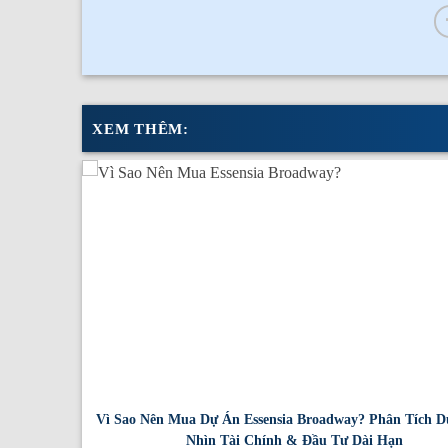
XEM THÊM:
chi tiết
Vì Sao Nên Mua Dự Án Essensia Broadway? Phân Tích D
Nhìn Tài Chính & Đầu Tư Dài Hạn