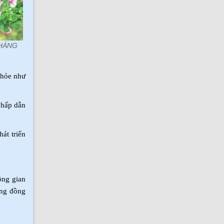
THÁNG
khỏe như
 hấp dẫn
át triển
ông gian
ộng đồng