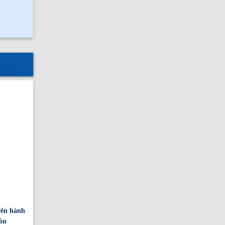
rên hành
òn