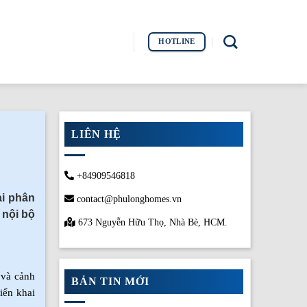
HOTLINE
LIÊN HỆ
+84909546818
ai phân
contact@phulonghomes.vn
 nội bộ
673 Nguyễn Hữu Thọ, Nhà Bè, HCM.
 và cảnh
BẢN TIN MỚI
iển khai