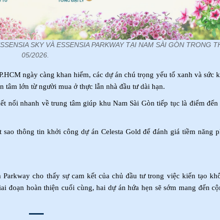
ESSENSIA SKY VÀ ESSENSIA PARKWAY TẠI NAM SÀI GÒN TRONG 
05/2026.
TP.HCM ngày càng khan hiếm, các dự án chú trọng yếu tố xanh và sức 
 tâm lớn từ người mua ở thực lẫn nhà đầu tư dài hạn.
kết nối nhanh về trung tâm giúp khu Nam Sài Gòn tiếp tục là điểm đến
 sao thông tin khởi công dự án Celesta Gold để đánh giá tiềm năng ph
ia Parkway cho thấy sự cam kết của chủ đầu tư trong việc kiến tạo kh
iai đoạn hoàn thiện cuối cùng, hai dự án hứa hẹn sẽ sớm mang đến c