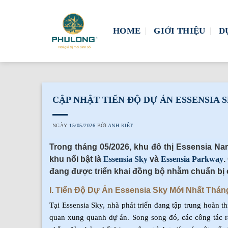
Skip
to
HOME
GIỚI THIỆU
D
content
CẬP NHẬT TIẾN ĐỘ DỰ ÁN ESSENSIA S
NGÀY
15/05/2026
BỞI
ANH KIỆT
Trong tháng 05/2026, khu đô thị Essensia Nam 
khu nổi bật là
Essensia Sky
và
Essensia Parkway
.
đang được triển khai đồng bộ nhằm chuẩn bị c
I. Tiến Độ Dự Án Essensia Sky Mới Nhất Thán
Tại Essensia Sky, nhà phát triển đang tập trung hoàn t
quan xung quanh dự án. Song song đó, các công tác rà 