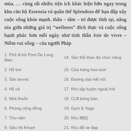
mùa, … cùng rất nhiều tiện ích khác hiện hữu ngay trong
khu căn hộ Essensia và quần thể Splendora để bạn đắp xây
cuộc sống khỏe mạnh, thân – tâm – trí được tĩnh tại, nâng
niu giữa những giá trị “wellness” đích thực và cuộc sống
hạnh phúc hơn mỗi ngày như tinh thần Joie de vivre –
Niềm vui sống – của người Pháp
1. Phố đi bộ Pont De Long
14. Sân thể thao đa chức năng
Bien
2. Hồ bơi
15. Cửa hàng hoa tươi
3. Sân tennis
16. Đường dạo kết nối
4. Hồ cá
17. Khu tập luyện ngoài trời
5. Nhà thuốc
18. CLB bóng bàn
6. Phòng cộng đồng
19. Gym & Yoga
7. Thư viện
20. Khu BBQ
8. Siêu thị Kmart
21. Khu để xe đạp