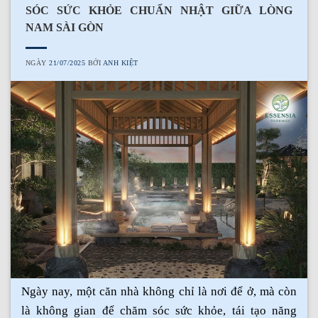
SÓC SỨC KHỎE CHUẨN NHẬT GIỮA LÒNG
NAM SÀI GÒN
NGÀY
21/07/2025
BỞI
ANH KIỆT
Ngày nay, một căn nhà không chỉ là nơi để ở, mà còn
là không gian để chăm sóc sức khỏe, tái tạo năng