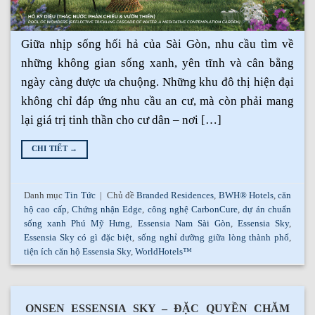
Giữa nhịp sống hối hả của Sài Gòn, nhu cầu tìm về
những không gian sống xanh, yên tĩnh và cân bằng
ngày càng được ưa chuộng. Những khu đô thị hiện đại
không chỉ đáp ứng nhu cầu an cư, mà còn phải mang
lại giá trị tinh thần cho cư dân – nơi […]
CHI TIẾT
→
Danh mục
Tin Tức
|
Chủ đề
Branded Residences
,
BWH® Hotels
,
căn
hộ cao cấp
,
Chứng nhận Edge
,
công nghệ CarbonCure
,
dự án chuẩn
sống xanh Phú Mỹ Hưng
,
Essensia Nam Sài Gòn
,
Essensia Sky
,
Essensia Sky có gì đặc biệt
,
sống nghỉ dưỡng giữa lòng thành phố
,
tiện ích căn hộ Essensia Sky
,
WorldHotels™
ONSEN ESSENSIA SKY – ĐẶC QUYỀN CHĂM