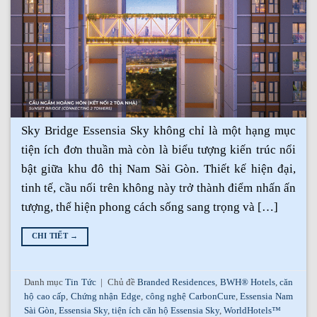
Sky Bridge Essensia Sky không chỉ là một hạng mục
tiện ích đơn thuần mà còn là biểu tượng kiến trúc nổi
bật giữa khu đô thị Nam Sài Gòn. Thiết kế hiện đại,
tinh tế, cầu nối trên không này trở thành điểm nhấn ấn
tượng, thể hiện phong cách sống sang trọng và […]
CHI TIẾT
→
Danh mục
Tin Tức
|
Chủ đề
Branded Residences
,
BWH® Hotels
,
căn
hộ cao cấp
,
Chứng nhận Edge
,
công nghệ CarbonCure
,
Essensia Nam
Sài Gòn
,
Essensia Sky
,
tiện ích căn hộ Essensia Sky
,
WorldHotels™