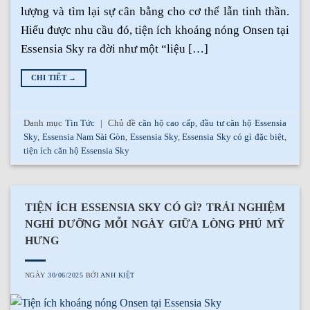
lượng và tìm lại sự cân bằng cho cơ thể lẫn tinh thần.
Hiểu được nhu cầu đó, tiện ích khoáng nóng Onsen tại
Essensia Sky ra đời như một “liệu […]
CHI TIẾT
→
Danh mục
Tin Tức
|
Chủ đề
căn hộ cao cấp
,
đầu tư căn hộ Essensia
Sky
,
Essensia Nam Sài Gòn
,
Essensia Sky
,
Essensia Sky có gì đặc biệt
,
tiện ích căn hộ Essensia Sky
TIỆN ÍCH ESSENSIA SKY CÓ GÌ? TRẢI NGHIỆM
NGHỈ DƯỠNG MỖI NGÀY GIỮA LÒNG PHÚ MỸ
HƯNG
NGÀY
30/06/2025
BỞI
ANH KIỆT