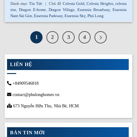
Danh mục
Tin Tức
|
Chủ đề
Celesta Gold
,
Celesta Heights
,
celesta
rise
,
Dragon E-home
,
Dragon Village
,
Essensia Broadway
,
Essensia
Nam Sài Gòn
,
Essensia Parkway
,
Essensia Sky
,
Phú Long
1
2
3
4
LIÊN HỆ
+84909546818
contact@phulonghomes.vn
673 Nguyễn Hữu Thọ, Nhà Bè, HCM.
BẢN TIN MỚI