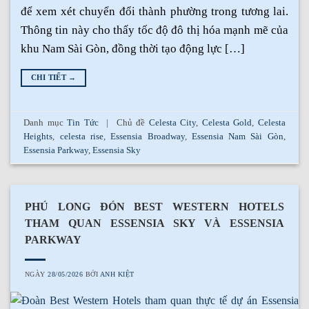
để xem xét chuyển đổi thành phường trong tương lai.
Thông tin này cho thấy tốc độ đô thị hóa mạnh mẽ của
khu Nam Sài Gòn, đồng thời tạo động lực […]
CHI TIẾT
→
Danh mục
Tin Tức
|
Chủ đề
Celesta City
,
Celesta Gold
,
Celesta
Heights
,
celesta rise
,
Essensia Broadway
,
Essensia Nam Sài Gòn
,
Essensia Parkway
,
Essensia Sky
PHÚ LONG ĐÓN BEST WESTERN HOTELS
THAM QUAN ESSENSIA SKY VÀ ESSENSIA
PARKWAY
NGÀY
28/05/2026
BỞI
ANH KIỆT