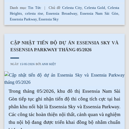
Danh mục
Tin Tức
|
Chủ đề
Celesta City
,
Celesta Gold
,
Celesta
Heights
,
celesta rise
,
Essensia Broadway
,
Essensia Nam Sài Gòn
,
Essensia Parkway
,
Essensia Sky
CẬP NHẬT TIẾN ĐỘ DỰ ÁN ESSENSIA SKY VÀ
ESSENSIA PARKWAY THÁNG 05/2026
NGÀY
15/05/2026
BỞI
ANH KIỆT
Trong tháng 05/2026, khu đô thị Essensia Nam Sài
Gòn tiếp tục ghi nhận tiến độ thi công tích cực tại hai
phân khu nổi bật là Essensia Sky và Essensia Parkway.
Các công tác hoàn thiện nội thất, cảnh quan và nghiệm
thu nội bộ đang được triển khai đồng bộ nhằm chuẩn