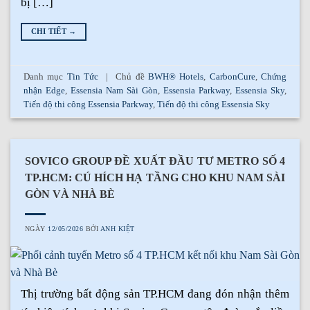
bị […]
CHI TIẾT
→
Danh mục
Tin Tức
|
Chủ đề
BWH® Hotels
,
CarbonCure
,
Chứng
nhận Edge
,
Essensia Nam Sài Gòn
,
Essensia Parkway
,
Essensia Sky
,
Tiến độ thi công Essensia Parkway
,
Tiến độ thi công Essensia Sky
SOVICO GROUP ĐỀ XUẤT ĐẦU TƯ METRO SỐ 4
TP.HCM: CÚ HÍCH HẠ TẦNG CHO KHU NAM SÀI
GÒN VÀ NHÀ BÈ
NGÀY
12/05/2026
BỞI
ANH KIỆT
Thị trường bất động sản TP.HCM đang đón nhận thêm