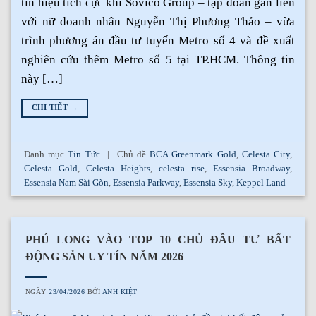
tín hiệu tích cực khi Sovico Group – tập đoàn gắn liền
với nữ doanh nhân Nguyễn Thị Phương Thảo – vừa
trình phương án đầu tư tuyến Metro số 4 và đề xuất
nghiên cứu thêm Metro số 5 tại TP.HCM. Thông tin
này […]
CHI TIẾT
→
Danh mục
Tin Tức
|
Chủ đề
BCA Greenmark Gold
,
Celesta City
,
Celesta Gold
,
Celesta Heights
,
celesta rise
,
Essensia Broadway
,
Essensia Nam Sài Gòn
,
Essensia Parkway
,
Essensia Sky
,
Keppel Land
PHÚ LONG VÀO TOP 10 CHỦ ĐẦU TƯ BẤT
ĐỘNG SẢN UY TÍN NĂM 2026
NGÀY
23/04/2026
BỞI
ANH KIỆT