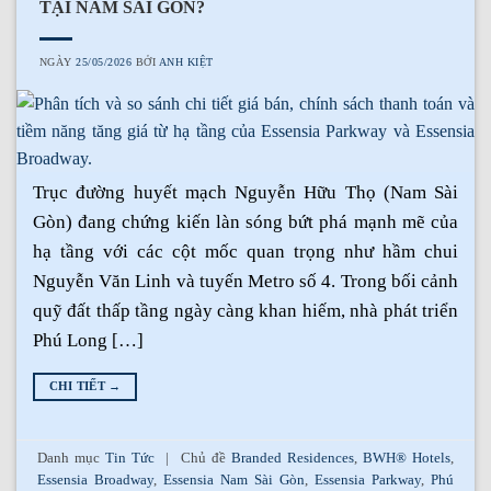
TẠI NAM SÀI GÒN?
NGÀY
25/05/2026
BỞI
ANH KIỆT
Trục đường huyết mạch Nguyễn Hữu Thọ (Nam Sài
Gòn) đang chứng kiến làn sóng bứt phá mạnh mẽ của
hạ tầng với các cột mốc quan trọng như hầm chui
Nguyễn Văn Linh và tuyến Metro số 4. Trong bối cảnh
quỹ đất thấp tầng ngày càng khan hiếm, nhà phát triển
Phú Long […]
CHI TIẾT
→
Danh mục
Tin Tức
|
Chủ đề
Branded Residences
,
BWH® Hotels
,
Essensia Broadway
,
Essensia Nam Sài Gòn
,
Essensia Parkway
,
Phú