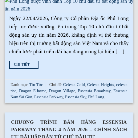
Ngày 22/04/2026, Công ty Cổ phần Địa ốc Phú Long
tiếp tục được xướng tên trong Top 10 chủ đầu tư bất
động sản uy tín năm 2026, khẳng định vị thế thương
hiệu trên thị trường bất động sản Việt Nam và cho thấy
chiến lược phát triển dài hạn đang mang lại hiệu […]
CHI TIẾT
→
Danh mục
Tin Tức
|
Chủ đề
Celesta Gold
,
Celesta Heights
,
celesta
rise
,
Dragon E-home
,
Dragon Village
,
Essensia Broadway
,
Essensia
Nam Sài Gòn
,
Essensia Parkway
,
Essensia Sky
,
Phú Long
CHƯƠNG TRÌNH BÁN HÀNG ESSENSIA
PARKWAY THÁNG 4 NĂM 2026 – CHÍNH SÁCH
ƯU ĐÃI HẤP DẪN TỪ CHỦ ĐẦU TƯ