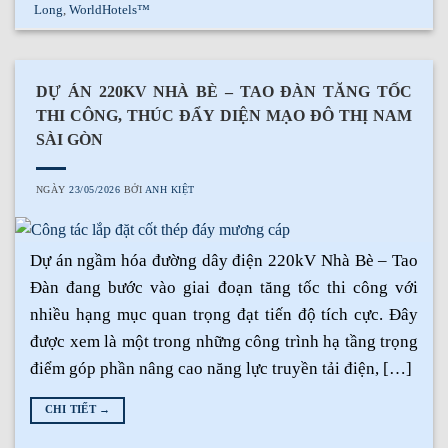
Long
,
WorldHotels™
DỰ ÁN 220KV NHÀ BÈ – TAO ĐÀN TĂNG TỐC
THI CÔNG, THÚC ĐẨY DIỆN MẠO ĐÔ THỊ NAM
SÀI GÒN
NGÀY
23/05/2026
BỞI
ANH KIỆT
Dự án ngầm hóa đường dây điện 220kV Nhà Bè – Tao
Đàn đang bước vào giai đoạn tăng tốc thi công với
nhiều hạng mục quan trọng đạt tiến độ tích cực. Đây
được xem là một trong những công trình hạ tầng trọng
điểm góp phần nâng cao năng lực truyền tải điện, […]
CHI TIẾT
→