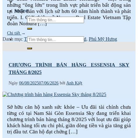
những “ông lớn” trong lĩnh vực phát triển bất động sản
hotline
tại Nhật Bản với lịch sử hơn 60 năm hình thành và phát
triển. I. Giới thiệu về Nomura Real Estate Vietnam Tập
đoàn Nomura […]
Chi tiết
→
Danh mục
Tin Tức
|
Chủ đề
Celesta Gold
,
Phú Mỹ Hưng
CHƯƠNG TRÌNH BÁN HÀNG ESSENSIA SKY
THÁNG 8/2025
Ngày
06/08/2025
07/06/2026
bởi
Anh Kiệt
Sở hữu căn hộ xanh sức khỏe – Ưu đãi tài chính chưa
từng có tại Nam Sài Gòn Essensia Sky đang triển khai
chương trình bán hàng tháng 8/2025 với loạt ưu đãi giúp
khách hàng tối ưu chi phí, giãn dòng tiền và gia tăng giá
trị đầu tư. Căn hộ đạt chứng […]