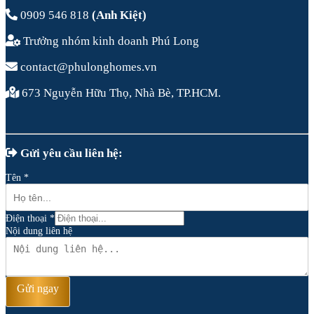
0909 546 818
(Anh Kiệt)
Trưởng nhóm kinh doanh Phú Long
contact@phulonghomes.vn
673 Nguyễn Hữu Thọ, Nhà Bè, TP.HCM.
Gửi yêu cầu liên hệ:
Tên
*
Điện thoại
*
Nội dung liên hệ
Gửi ngay