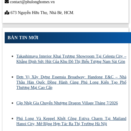
contact@phulonghomes.vn
673 Nguyễn Hữu Thọ, Nhà Bè, HCM.
BẢN TIN MỚI
Takashimaya Interior Khai Trương Showroom Tại Celesta City –
Khẳng Định Sức Hút Của Khu Đô Thị Biểu Tượng Nam Sài Gòn
Đơn Vị Xây Dựng Essensia Broadway: Handong E&C – Nhà
Thầu Hàn Quốc Đồng Hành Cùng Phú Long Kiến Tạo Phố
Thương Mại Cao Cấp
Cập Nhật Gía Chuyển Nhượng Dragon Village Tháng 7/2026
Phú Long Và Keppel Khởi Công Estiva Charm Tại Mailand
Hanoi City, Mở Rộng Hợp Tác Ra Thị Trường Hà Nội