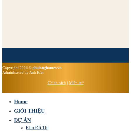
Copyright 2026 ©
phulonghomes.vn
Administered by Anh Kiet
Chính sách
|
Miễn trừ
Home
GIỚI THIỆU
DỰ ÁN
Khu Đô Thị