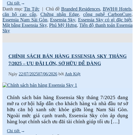
Chi tiết
→
Danh mục
Tin Tức
|
Chủ đề
Branded Residences
,
BWH® Hotels
,
căn hộ cao cấp
,
Chứng nhận Edge
,
công nghệ CarbonCure
,
Essensia Nam Sài Gòn
,
Essensia Sky
,
Essensia Sky có gì đặc biệt
,
Mặt bằng Essensia Sky
,
Phú Mỹ Hưng
,
Tiến độ thanh toán Essensia
Sky
CHÍNH SÁCH BÁN HÀNG ESSENSIA SKY THÁNG
7/2025 – ƯU ĐÃI LỚN, SỞ HỮU DỄ DÀNG
Ngày
22/07/2025
07/06/2026
bởi
Anh Kiệt
Chính sách bán hàng Essensia Sky tháng 7/2025 đang
mở ra cơ hội hấp dẫn cho khách hàng và nhà đầu tư sở
hữu căn hộ xanh sức khỏe giữa lòng Nam Sài Gòn.
Ngoài mức giá cạnh tranh, Essensia Sky còn áp dụng
hàng loạt chính sách ưu đãi tài chính giúp tối ưu […]
Chi tiết
→