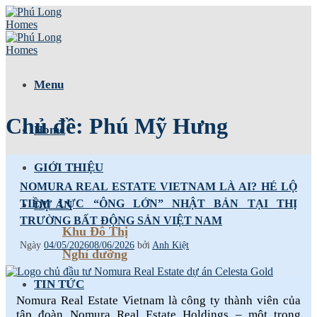
Skip
to
content
Menu
Chủ đề:
Phú Mỹ Hưng
Home
GIỚI THIỆU
NOMURA REAL ESTATE VIETNAM LÀ AI? HÉ LỘ
TIỀM LỰC “ÔNG LỚN” NHẬT BẢN TẠI THỊ
DỰ ÁN
TRƯỜNG BẤT ĐỘNG SẢN VIỆT NAM
Khu Đô Thị
Ngày
04/05/2026
08/06/2026
bởi
Anh Kiệt
Nghỉ dưỡng
TIN TỨC
Nomura Real Estate Vietnam là công ty thành viên của
tập đoàn Nomura Real Estate Holdings – một trong