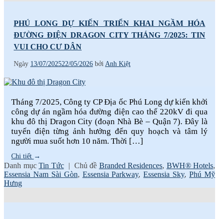
PHÚ LONG DỰ KIẾN TRIỂN KHAI NGẦM HÓA
ĐƯỜNG ĐIỆN DRAGON CITY THÁNG 7/2025: TIN
VUI CHO CƯ DÂN
Ngày
13/07/2025
22/05/2026
bởi
Anh Kiệt
Tháng 7/2025, Công ty CP Địa ốc Phú Long dự kiến khởi
công dự án ngầm hóa đường điện cao thế 220kV đi qua
khu đô thị Dragon City (đoạn Nhà Bè – Quận 7). Đây là
tuyến điện từng ảnh hưởng đến quy hoạch và tâm lý
người mua suốt hơn 10 năm. Thời […]
Chi tiết
→
Danh mục
Tin Tức
|
Chủ đề
Branded Residences
,
BWH® Hotels
,
Essensia Nam Sài Gòn
,
Essensia Parkway
,
Essensia Sky
,
Phú Mỹ
Hưng