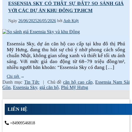
ESSENSIA SKY CÓ THẬT SỰ ĐẮT? SO SÁNH GIÁ
VỚI CÁC DỰ ÁN KHU ĐÔNG TP.HCM
Ngày
26/06/2025
26/05/2026
bởi
Anh Kiệt
Essensia Sky, dự án căn hộ cao cấp tại khu đô thị Phú
Mỹ Hưng, đang thu hút sự chú ý nhờ phong cách sống
chuẩn Nhật, không gian sống xanh và thiết kế tối ưu ánh
sáng. Với mức giá dao động từ 68–79 triệu đồng/m²,
nhiều người băn khoăn: “Essensia Sky có đang […]
Chi tiết
→
Danh mục
Tin Tức
|
Chủ đề
căn hộ cao cấp
,
Essensia Nam Sài
Gòn
,
Essensia Sky
,
giá căn hộ
,
Phú Mỹ Hưng
LIÊN HỆ
+84909546818