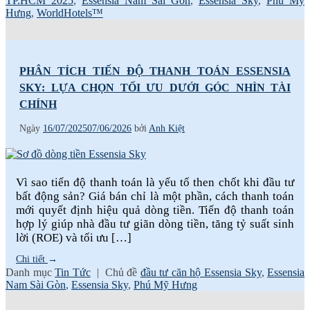
TP.HCM 2025
,
Essensia Nam Sài Gòn
,
Essensia Sky
,
Phú Mỹ
Hưng
,
WorldHotels™
PHÂN TÍCH TIẾN ĐỘ THANH TOÁN ESSENSIA
SKY: LỰA CHỌN TỐI ƯU DƯỚI GÓC NHÌN TÀI
CHÍNH
Ngày
16/07/2025
07/06/2026
bởi
Anh Kiệt
Vì sao tiến độ thanh toán là yếu tố then chốt khi đầu tư
bất động sản? Giá bán chỉ là một phần, cách thanh toán
mới quyết định hiệu quả dòng tiền. Tiến độ thanh toán
hợp lý giúp nhà đầu tư giãn dòng tiền, tăng tỷ suất sinh
lời (ROE) và tối ưu […]
Chi tiết
→
Danh mục
Tin Tức
|
Chủ đề
đầu tư căn hộ Essensia Sky
,
Essensia
Nam Sài Gòn
,
Essensia Sky
,
Phú Mỹ Hưng