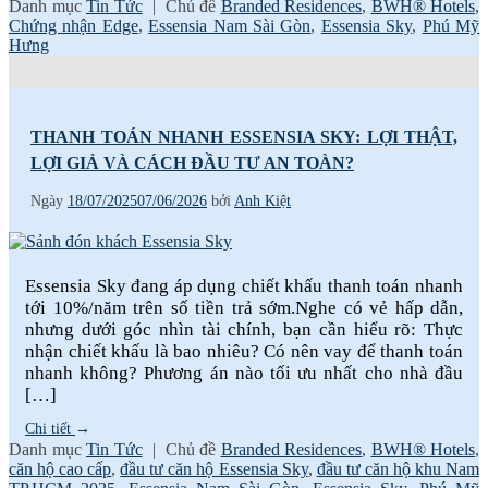
Danh mục
Tin Tức
|
Chủ đề
Branded Residences
,
BWH® Hotels
,
Chứng nhận Edge
,
Essensia Nam Sài Gòn
,
Essensia Sky
,
Phú Mỹ
Hưng
THANH TOÁN NHANH ESSENSIA SKY: LỢI THẬT,
LỢI GIẢ VÀ CÁCH ĐẦU TƯ AN TOÀN?
Ngày
18/07/2025
07/06/2026
bởi
Anh Kiệt
Essensia Sky đang áp dụng chiết khấu thanh toán nhanh
tới 10%/năm trên số tiền trả sớm.Nghe có vẻ hấp dẫn,
nhưng dưới góc nhìn tài chính, bạn cần hiểu rõ: Thực
nhận chiết khấu là bao nhiêu? Có nên vay để thanh toán
nhanh không? Phương án nào tối ưu nhất cho nhà đầu
[…]
Chi tiết
→
Danh mục
Tin Tức
|
Chủ đề
Branded Residences
,
BWH® Hotels
,
căn hộ cao cấp
,
đầu tư căn hộ Essensia Sky
,
đầu tư căn hộ khu Nam