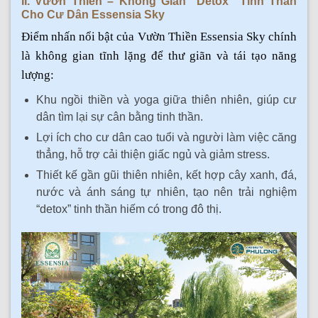
II. Vườn Thiền – Không Gian “detox” Tinh Thần
Cho Cư Dân Essensia Sky
Điểm nhấn nổi bật của Vườn Thiền Essensia Sky chính
là không gian tĩnh lặng để thư giãn và tái tạo năng
lượng:
Khu ngồi thiền và yoga giữa thiên nhiên, giúp cư
dân tìm lại sự cân bằng tinh thần.
Lợi ích cho cư dân cao tuổi và người làm việc căng
thẳng, hỗ trợ cải thiện giấc ngủ và giảm stress.
Thiết kế gần gũi thiên nhiên, kết hợp cây xanh, đá,
nước và ánh sáng tự nhiên, tạo nên trải nghiệm
“detox” tinh thần hiếm có trong đô thị.