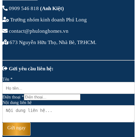
0909 546 818
(Anh Kiệt)
Trưởng nhóm kinh doanh Phú Long
contact@phulonghomes.vn
673 Nguyễn Hữu Thọ, Nhà Bè, TP.HCM.
Gửi yêu cầu liên hệ:
Tên
*
Điện thoại
*
Nội dung liên hệ
Gửi ngay