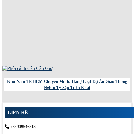
Khu Nam TP.HCM Chuyển Mình: Hàng Loạt Dự Án Giao Thông
Nghìn Tỷ Sắp Triển Khai
LIÊN HỆ
+84909546818