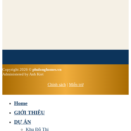
Copyright 2026 ©
phulonghomes.vn
Administered by Anh Kiet
Chính sách
|
Miễn trừ
Home
GIỚI THIỆU
DỰ ÁN
Khu Đô Thị