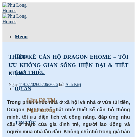
Skip
to
content
Menu
Home
THIẾT KẾ CĂN HỘ DRAGON EHOME – TỐI
ƯU KHÔNG GIAN SỐNG HIỆN ĐẠI & TIẾT
GIỚI THIỆU
KIỆM
Ngày
11/02/2026
08/06/2026
bởi
Anh Kiệt
DỰ ÁN
Khu Đô Thị
Trong phân khúc nhà ở xã hội và nhà ở vừa túi tiền,
Nghỉ dưỡng
Dragon EHome nổi bật nhờ thiết kế căn hộ thông
minh, tối ưu diện tích và công năng, đáp ứng nhu
TIN TỨC
cầu ở thực của gia đình trẻ, người lao động và
người mua nhà lần đầu. Không chỉ chú trọng giá bán