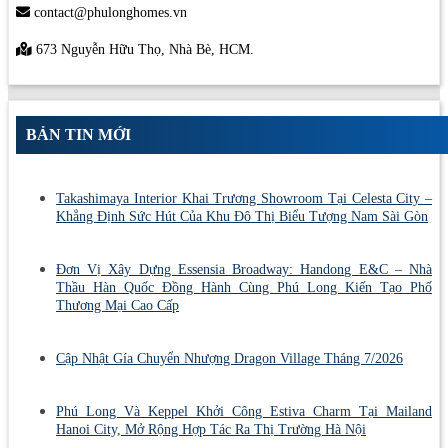
contact@phulonghomes.vn
673 Nguyễn Hữu Thọ, Nhà Bè, HCM.
BẢN TIN MỚI
Takashimaya Interior Khai Trương Showroom Tại Celesta City –
Khẳng Định Sức Hút Của Khu Đô Thị Biểu Tượng Nam Sài Gòn
Đơn Vị Xây Dựng Essensia Broadway: Handong E&C – Nhà
Thầu Hàn Quốc Đồng Hành Cùng Phú Long Kiến Tạo Phố
Thương Mại Cao Cấp
Cập Nhật Gía Chuyển Nhượng Dragon Village Tháng 7/2026
Phú Long Và Keppel Khởi Công Estiva Charm Tại Mailand
Hanoi City, Mở Rộng Hợp Tác Ra Thị Trường Hà Nội