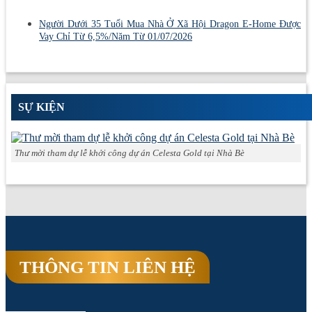
Người Dưới 35 Tuổi Mua Nhà Ở Xã Hội Dragon E-Home Được
Vay Chỉ Từ 6,5%/Năm Từ 01/07/2026
SỰ KIỆN
Thư mời tham dự lễ khởi công dự án Celesta Gold tại Nhà Bè
THÔNG TIN LIÊN HỆ