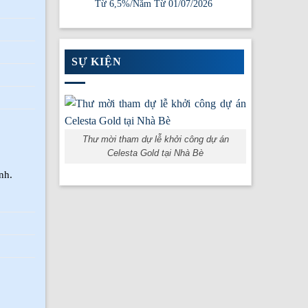
Từ 6,5%/Năm Từ 01/07/2026
SỰ KIỆN
Thư mời tham dự lễ khởi công dự án
Celesta Gold tại Nhà Bè
nh.