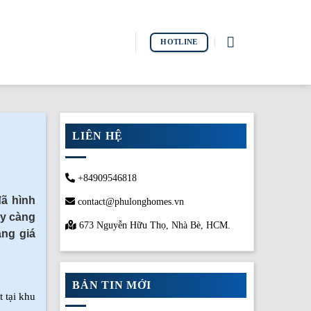
HOTLINE
LIÊN HỆ
+84909546818
ã hình
contact@phulonghomes.vn
ày càng
673 Nguyễn Hữu Thọ, Nhà Bè, HCM.
ảng giá
BẢN TIN MỚI
 tại khu