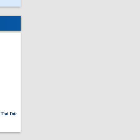
. Thủ Đức
Phú Long Đón Best Western Hotels Tham Quan Essens
Essensia Parkway