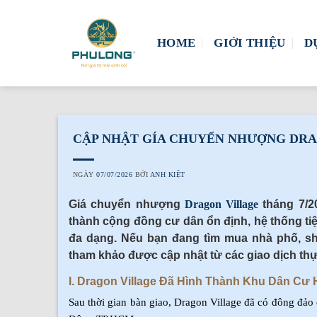
Skip
to
HOME
GIỚI THIỆU
D
content
CẬP NHẬT GÍA CHUYỂN NHƯỢNG DRAG
NGÀY
07/07/2026
BỞI
ANH KIỆT
Giá chuyển nhượng
Dragon Village
tháng 7/2
thành cộng đồng cư dân ổn định, hệ thống t
đa dạng. Nếu bạn đang tìm mua nhà phố, sho
tham khảo được cập nhật từ các giao dịch thực
I. Dragon Village Đã Hình Thành Khu Dân Cư
Sau thời gian bàn giao, Dragon Village đã có đông đảo 