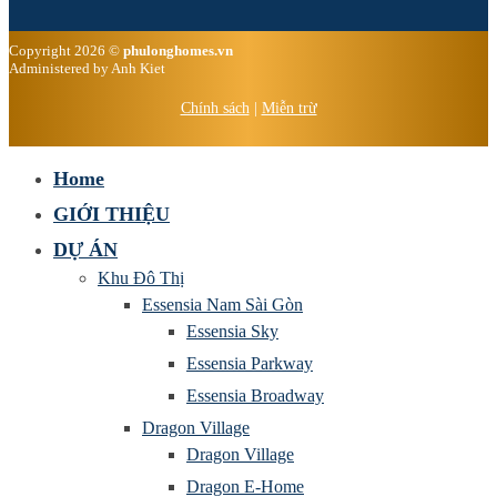
Copyright 2026 ©
phulonghomes.vn
Administered by Anh Kiet
Chính sách
|
Miễn trừ
Home
GIỚI THIỆU
DỰ ÁN
Khu Đô Thị
Essensia Nam Sài Gòn
Essensia Sky
Essensia Parkway
Essensia Broadway
Dragon Village
Dragon Village
Dragon E-Home