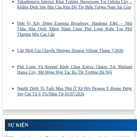
Takashimaya Interior Khai Trương Showroom Tại Celesta City –
Khẳng Định Sức Hút Của Khu Đô Thị Biểu Tượng Nam Sài Gòn
Đơn Vị Xây Dựng Essensia Broadway: Handong E&C – Nhà
Thầu Hàn Quốc Đồng Hành Cùng Phú Long Kiến Tạo Phố
Thương Mại Cao Cấp
Cập Nhật Gía Chuyển Nhượng Dragon Village Tháng 7/2026
Phú Long Và Keppel Khởi Công Estiva Charm Tại Mailand
Hanoi City, Mở Rộng Hợp Tác Ra Thị Trường Hà Nội
Người Dưới 35 Tuổi Mua Nhà Ở Xã Hội Dragon E-Home Được
Vay Chỉ Từ 6,5%/Năm Từ 01/07/2026
SỰ KIỆN