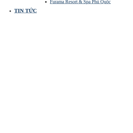
Furama Resort & Spa Phú Quốc
TIN TỨC