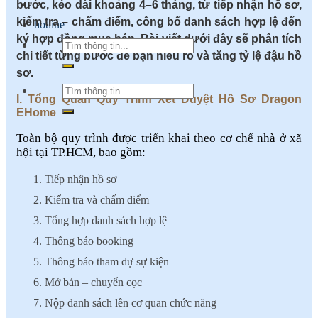
bước, kéo dài khoảng 4–6 tháng, từ tiếp nhận hồ sơ,
kiểm tra – chấm điểm, công bố danh sách hợp lệ đến
hotline
ký hợp đồng mua bán. Bài viết dưới đây sẽ phân tích
chi tiết từng bước để bạn hiểu rõ và tăng tỷ lệ đậu hồ
sơ.
I. Tổng Quan Quy Trình Xét Duyệt Hồ Sơ Dragon
EHome
Toàn bộ quy trình được triển khai theo cơ chế nhà ở xã
hội tại TP.HCM, bao gồm:
Tiếp nhận hồ sơ
Kiểm tra và chấm điểm
Tổng hợp danh sách hợp lệ
Thông báo booking
Thông báo tham dự sự kiện
Mở bán – chuyển cọc
Nộp danh sách lên cơ quan chức năng