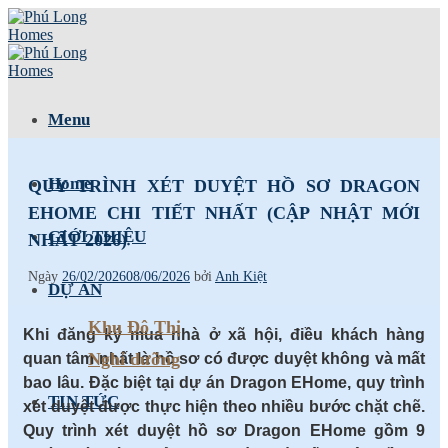
Skip
to
content
Menu
Home
QUY TRÌNH XÉT DUYỆT HỒ SƠ DRAGON
EHOME CHI TIẾT NHẤT (CẬP NHẬT MỚI
GIỚI THIỆU
NHẤT 2026)
Ngày
26/02/2026
08/06/2026
bởi
Anh Kiệt
DỰ ÁN
Khu Đô Thị
Khi đăng ký mua nhà ở xã hội, điều khách hàng
Nghỉ dưỡng
quan tâm nhất là hồ sơ có được duyệt không và mất
bao lâu. Đặc biệt tại dự án Dragon EHome, quy trình
TIN TỨC
xét duyệt được thực hiện theo nhiều bước chặt chẽ.
Quy trình xét duyệt hồ sơ Dragon EHome gồm 9