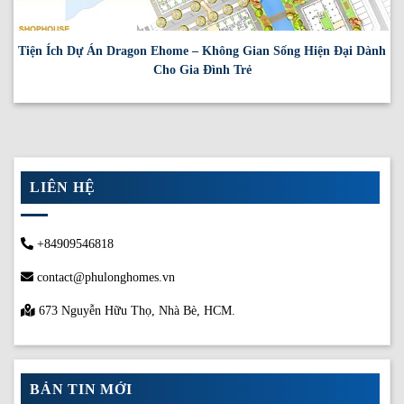
Tiện Ích Dự Án Dragon Ehome – Không Gian Sống Hiện Đại Dành
Cho Gia Đình Trẻ
LIÊN HỆ
+84909546818
contact@phulonghomes.vn
673 Nguyễn Hữu Thọ, Nhà Bè, HCM.
BẢN TIN MỚI