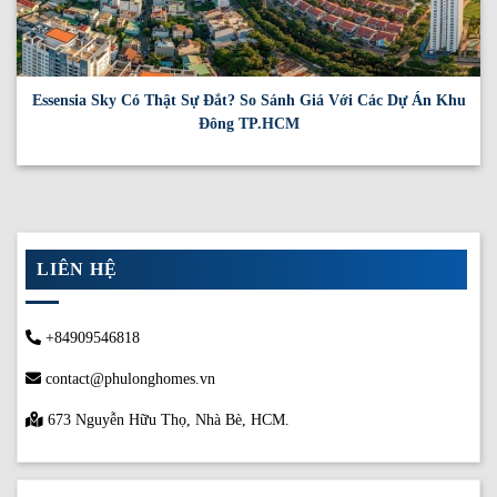
Essensia Sky Có Thật Sự Đắt? So Sánh Giá Với Các Dự Án Khu
Đông TP.HCM
LIÊN HỆ
+84909546818
contact@phulonghomes.vn
673 Nguyễn Hữu Thọ, Nhà Bè, HCM.