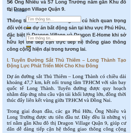
S6 Ông Nhiêu và S7 Long Trường nằm gần Khu đô
thị Dragon Village Quận 9.
hotline
Thông tin này được đánh giá là cú hích quan trọng
đối với các dự án bất động sản tại khu vực Phú Hữu,
đặc biệt là Dragon Village và Dragon E-Home khi sở
hữu lợi thế tiếp cận trực tiếp hệ thống giao thông
công cộng hiện đại trong tương lai.
I. Tuyến Đường Sắt Thủ Thiêm – Long Thành Tạo
Động Lực Phát Triển Mới Cho Khu Đông
Dự án đường sắt Thủ Thiêm – Long Thành có chiều dài
khoảng 47,7 km, kết nối trung tâm TP.HCM với sân bay
quốc tế Long Thành. Tuyến đường được quy hoạch
nhằm đáp ứng nhu cầu vận tải khối lượng lớn, đồng thời
thúc đẩy liên kết vùng giữa TP.HCM và Đồng Nai.
Trong giai đoạn đầu, các ga Phú Hữu, Ông Nhiêu và
Long Trường được ưu tiên đầu tư. Đây đều là những vị
trí nằm gần Khu đô thị Dragon Village Quận 9, giúp cư
dân dễ dàng tiếp cận hệ thống giao thông công cộng