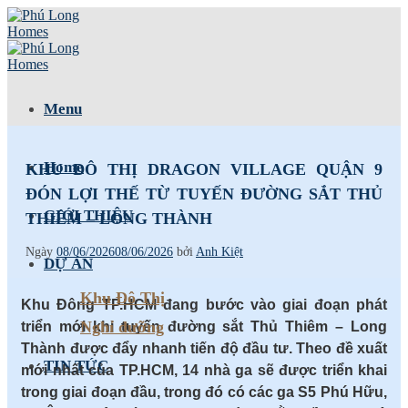
Skip
to
content
Menu
Home
KHU ĐÔ THỊ DRAGON VILLAGE QUẬN 9
ĐÓN LỢI THẾ TỪ TUYẾN ĐƯỜNG SẮT THỦ
GIỚI THIỆU
THIÊM – LONG THÀNH
Ngày
08/06/2026
08/06/2026
bởi
Anh Kiệt
DỰ ÁN
Khu Đô Thị
Khu Đông TP.HCM đang bước vào giai đoạn phát
Nghỉ dưỡng
triển mới khi tuyến đường sắt Thủ Thiêm – Long
Thành được đẩy nhanh tiến độ đầu tư. Theo đề xuất
TIN TỨC
mới nhất của TP.HCM, 14 nhà ga sẽ được triển khai
trong giai đoạn đầu, trong đó có các ga S5 Phú Hữu,