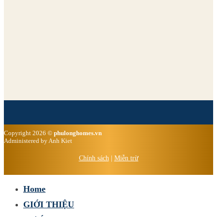
Copyright 2026 ©
phulonghomes.vn
Administered by Anh Kiet
Chính sách
|
Miễn trừ
Home
GIỚI THIỆU