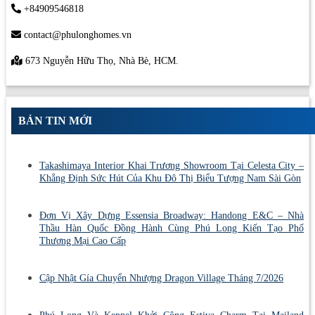
+84909546818
contact@phulonghomes.vn
673 Nguyễn Hữu Thọ, Nhà Bè, HCM.
BẢN TIN MỚI
Takashimaya Interior Khai Trương Showroom Tại Celesta City –
Khẳng Định Sức Hút Của Khu Đô Thị Biểu Tượng Nam Sài Gòn
Đơn Vị Xây Dựng Essensia Broadway: Handong E&C – Nhà
Thầu Hàn Quốc Đồng Hành Cùng Phú Long Kiến Tạo Phố
Thương Mại Cao Cấp
Cập Nhật Gía Chuyển Nhượng Dragon Village Tháng 7/2026