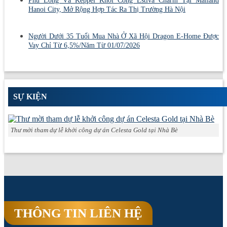
Phú Long Và Keppel Khởi Công Estiva Charm Tại Mailand
Hanoi City, Mở Rộng Hợp Tác Ra Thị Trường Hà Nội
Người Dưới 35 Tuổi Mua Nhà Ở Xã Hội Dragon E-Home Được
Vay Chỉ Từ 6,5%/Năm Từ 01/07/2026
SỰ KIỆN
Thư mời tham dự lễ khởi công dự án Celesta Gold tại Nhà Bè
THÔNG TIN LIÊN HỆ