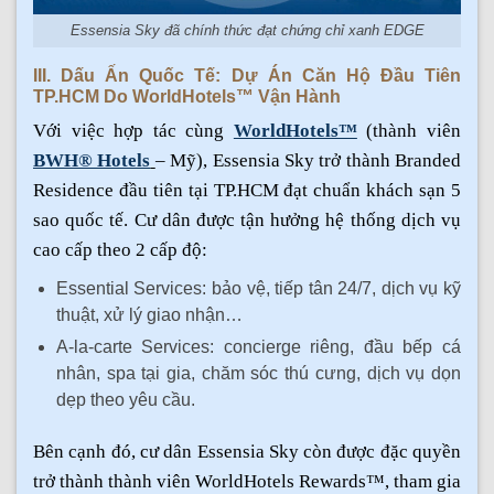
Essensia Sky đã chính thức đạt chứng chỉ xanh EDGE
III. Dấu Ấn Quốc Tế: Dự Án Căn Hộ Đầu Tiên
TP.HCM Do WorldHotels™ Vận Hành
Với việc hợp tác cùng
WorldHotels™
(thành viên
BWH® Hotels
– Mỹ), Essensia Sky trở thành Branded
Residence đầu tiên tại TP.HCM đạt chuẩn khách sạn 5
sao quốc tế. Cư dân được tận hưởng hệ thống dịch vụ
cao cấp theo 2 cấp độ:
Essential Services: bảo vệ, tiếp tân 24/7, dịch vụ kỹ
thuật, xử lý giao nhận…
A-la-carte Services: concierge riêng, đầu bếp cá
nhân, spa tại gia, chăm sóc thú cưng, dịch vụ dọn
dẹp theo yêu cầu.
Bên cạnh đó, cư dân Essensia Sky còn được đặc quyền
trở thành thành viên WorldHotels Rewards™, tham gia