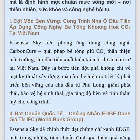
mà là định hình một chuẩn mực sống mới – nơi
thiên nhiên, sức khỏe và công nghệ hội tụ.
I. Cột Mốc Bền Vững: Công Trình Nhà Ở Đầu Tiên
Áp Dụng Công Nghệ Bê Tông Khoáng Hoá CO₂
Tại Việt Nam
Essensia Sky tiên phong ứng dụng công nghệ
CarbonCure – giải pháp bê tông giữ CO₂ thân thiện
môi trường, lần đầu tiên xuất hiện tại một dự án dân cư
tại Việt Nam. Đây là bước tiến đột phá không chỉ về
mặt kỹ thuật xây dựng, mà còn thể hiện rõ triết lý phát
triển bền vững của chủ đầu tư Phú Long: giảm phát
thải, bảo vệ hệ sinh thái, gia tăng độ bền và tính thẩm
mỹ cho công trình.
II. Đạt Chuẩn Quốc Tế – Chứng Nhận EDGE Danh
Giá Từ IFC (World Bank Group)
Essensia Sky đã chính thức đạt chứng chỉ xanh EDGE,
một trong những tiêu chuẩn đánh giá hiệu quả năng