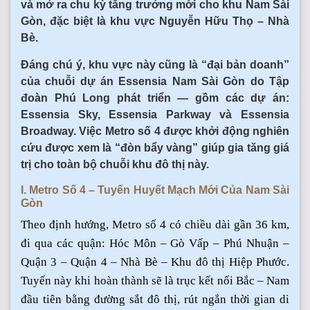
và mở ra chu kỳ tăng trưởng mới cho khu Nam Sài
Gòn, đặc biệt là khu vực Nguyễn Hữu Thọ – Nhà
Bè.
Đáng chú ý, khu vực này cũng là “đại bản doanh”
của chuỗi dự án Essensia Nam Sài Gòn do Tập
đoàn Phú Long phát triển — gồm các dự án:
Essensia Sky, Essensia Parkway và Essensia
Broadway. Việc Metro số 4 được khởi động nghiên
cứu được xem là “đòn bẩy vàng” giúp gia tăng giá
trị cho toàn bộ chuỗi khu đô thị này.
I. Metro Số 4 – Tuyến Huyết Mạch Mới Của Nam Sài
Gòn
Theo định hướng, Metro số 4 có chiều dài gần 36 km,
đi qua các quận: Hóc Môn – Gò Vấp – Phú Nhuận –
Quận 3 – Quận 4 – Nhà Bè – Khu đô thị Hiệp Phước.
Tuyến này khi hoàn thành sẽ là trục kết nối Bắc – Nam
đầu tiên bằng đường sắt đô thị, rút ngắn thời gian di