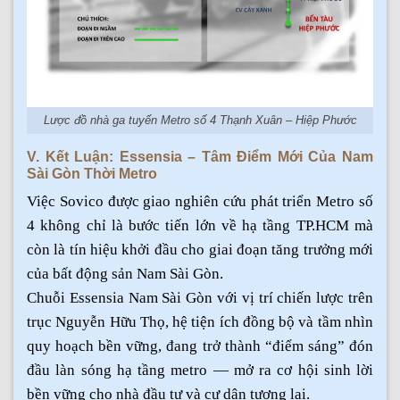
Lược đồ nhà ga tuyến Metro số 4 Thạnh Xuân – Hiệp Phước
V. Kết Luận: Essensia – Tâm Điểm Mới Của Nam
Sài Gòn Thời Metro
Việc Sovico được giao nghiên cứu phát triển Metro số
4 không chỉ là bước tiến lớn về hạ tầng TP.HCM mà
còn là tín hiệu khởi đầu cho giai đoạn tăng trưởng mới
của bất động sản Nam Sài Gòn.
Chuỗi Essensia Nam Sài Gòn với vị trí chiến lược trên
trục Nguyễn Hữu Thọ, hệ tiện ích đồng bộ và tầm nhìn
quy hoạch bền vững, đang trở thành “điểm sáng” đón
đầu làn sóng hạ tầng metro — mở ra cơ hội sinh lời
bền vững cho nhà đầu tư và cư dân tương lai.